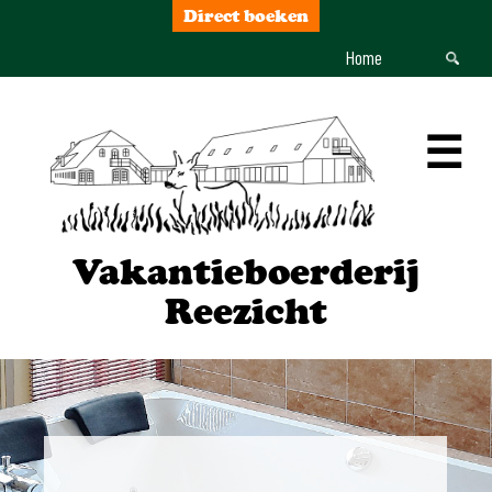
Direct boeken
Home
☰
Vakantieboerderij
Reezicht