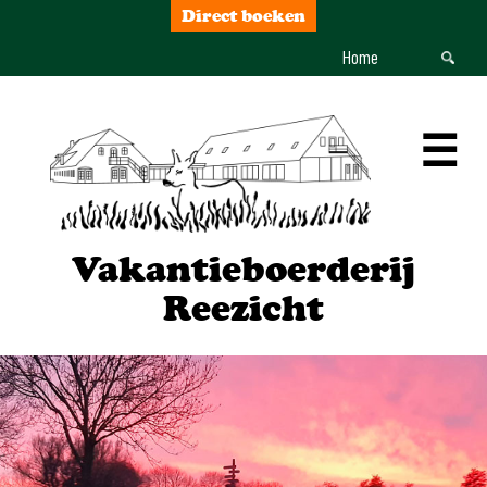
Direct boeken
Home
☰
Vakantieboerderij
Reezicht