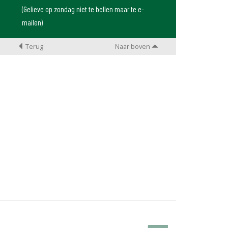
(Gelieve op zondag niet te bellen maar te e-
mailen)
Terug
Naar boven